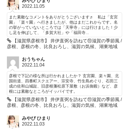
みやび ひまり
2022.11.05
また素敵なコメントをありがとうございます♬ 私は「玄宮
園」「楽々園」へ行きましたが、他はまだこれからです。名
の挙がっていないところでは「天寧寺」には行けました！少
し足を伸ばして、「多賀大社」や「福田寺...
【滋賀県彦根市】 井伊直弼を訪ねて⑪滋賀の季節風 /
彦根、彦根の冬、比良おろし、滋賀の気候、湖東地域
おうちゃん
2022.11.04
彦根で下記の様な所は行かれましたか？ 玄宮園、楽々園、北
国街道、四番町スクエアー、宗安寺、竹生島めぐり、石田三
成の佐和山城趾、旧彦根藩松原下屋敷（お浜御殿）など、彦
根には素敵なところがイッパイです。
【滋賀県彦根市】 井伊直弼を訪ねて⑪滋賀の季節風 /
彦根、彦根の冬、比良おろし、滋賀の気候、湖東地域
みやび ひまり
2022.11.03