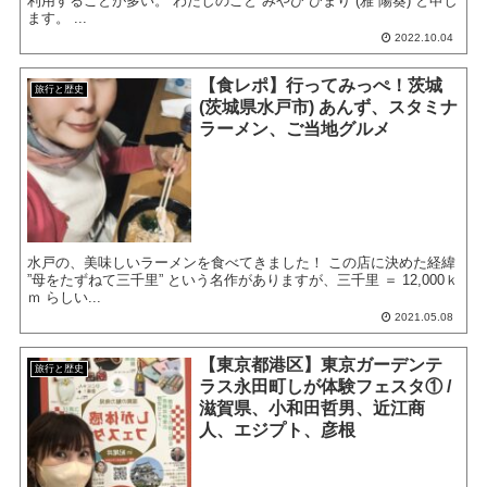
利用することが多い。 わたしのこと みやび ひまり (雅 陽葵) と申し
ます。 ...
2022.10.04
【食レポ】行ってみっぺ！茨城
旅行と歴史
(茨城県水戸市) あんず、スタミナ
ラーメン、ご当地グルメ
水戸の、美味しいラーメンを食べてきました！ この店に決めた経緯
”母をたずねて三千里” という名作がありますが、三千里 ＝ 12,000ｋ
ｍ らしい...
2021.05.08
【東京都港区】東京ガーデンテ
旅行と歴史
ラス永田町しが体験フェスタ① /
滋賀県、小和田哲男、近江商
人、エジプト、彦根