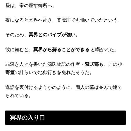
昼は、帝の座す御所へ。
夜になると冥界へ赴き、閻魔庁でも働いていたという。
そのため、
冥界とのパイプが強い。
彼に頼むと、
冥界から蘇ることができる
と囁かれた。
罪深き人々を書いた源氏物語の作者・
紫式部
も、この
小
野篁
の計らいで地獄行きを免れたそうだ。
逸話を裏付けるようかのように、両人の墓は並んで建て
られている。
冥界の入り口