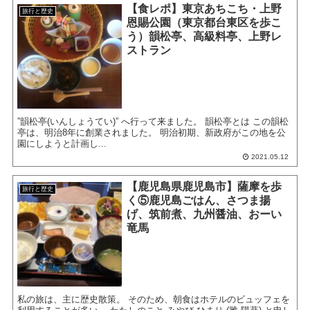
【食レポ】東京あちこち・上野
旅行と歴史
恩賜公園（東京都台東区を歩こ
う）韻松亭、高級料亭、上野レ
ストラン
”韻松亭(いんしょうてい)” へ行って来ました。 韻松亭とは この韻松
亭は、明治8年に創業されました。 明治初期、新政府がこの地を公
園にしようと計画し...
2021.05.12
【鹿児島県鹿児島市】薩摩を歩
旅行と歴史
く⑤鹿児島ごはん、さつま揚
げ、筑前煮、九州醤油、おーい
竜馬
私の旅は、主に歴史散策。 そのため、朝食はホテルのビュッフェを