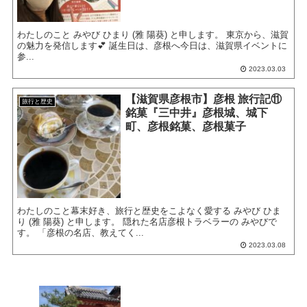
わたしのこと みやび ひまり (雅 陽葵) と申します。 東京から、滋賀
の魅力を発信します💕 誕生日は、彦根へ今日は、滋賀県イベントに
参...
2023.03.03
【滋賀県彦根市】彦根 旅行記⑪
旅行と歴史
銘菓『三中井』彦根城、城下
町、彦根銘菓、彦根菓子
わたしのこと幕末好き、旅行と歴史をこよなく愛する みやび ひま
り (雅 陽葵) と申します。 隠れた名店彦根トラベラーの みやびで
す。 「彦根の名店、教えてく...
2023.03.08