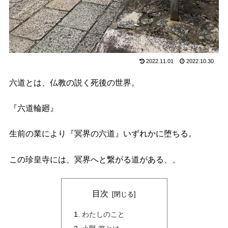
2022.11.01
2022.10.30
六道とは、仏教の説く死後の世界。
『六道輪廻』
生前の業によ
り
『冥界の六道』いずれかに
堕ちる
。
この珍皇寺には、冥界へと繋がる道がある
、
、
目次
わたしのこと