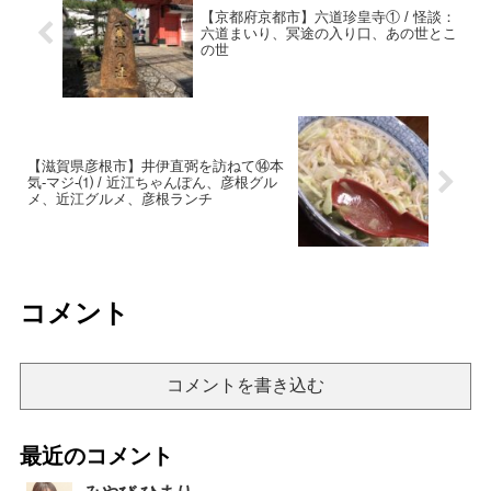
【京都府京都市】六道珍皇寺① / 怪談：
六道まいり、冥途の入り口、あの世とこ
の世
【滋賀県彦根市】井伊直弼を訪ねて⑭本
気-マジ-⑴ / 近江ちゃんぽん、彦根グル
メ、近江グルメ、彦根ランチ
コメント
コメントを書き込む
最近のコメント