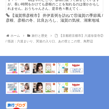
が、長い時間をかけても彦根のことを知れるのは僅かかもし
れません。おうちゃんさん、是非色々教えてく...
【滋賀県彦根市】 井伊直弼を訪ねて⑪滋賀の季節風 /
彦根、彦根の冬、比良おろし、滋賀の気候、湖東地域
ホーム
旅行と歴史
【京都府京都市】六道珍皇寺②
/ 怪談：六道まいり、冥途の入り口、あの世とこの世、鳥野辺