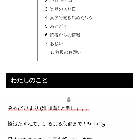
小野 篁とは
冥界の入り口
冥界で働き始めたワケ
あとがき
読者からの情報
お願い
救援のお願い
わたしのこと
みやび
ひまり
(
雅
陽葵
)
と申します。
怪談たずねて、はるばる京都まで！٩( ”ω” )و