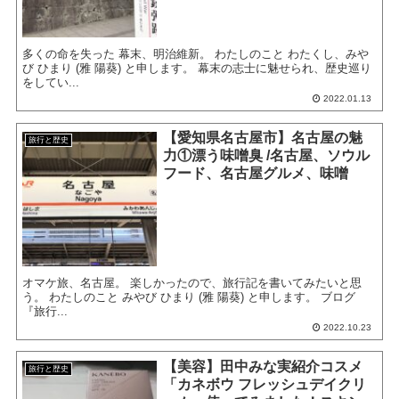
多くの命を失った 幕末、明治維新。 わたしのこと わたくし、みや
び ひまり (雅 陽葵) と申します。 幕末の志士に魅せられ、歴史巡り
をしてい...
2022.01.13
【愛知県名古屋市】名古屋の魅
旅行と歴史
力①漂う味噌臭 /名古屋、ソウル
フード、名古屋グルメ、味噌
オマケ旅、名古屋。 楽しかったので、旅行記を書いてみたいと思
う。 わたしのこと みやび ひまり (雅 陽葵) と申します。 ブログ
『旅行...
2022.10.23
【美容】田中みな実紹介コスメ
旅行と歴史
「カネボウ フレッシュデイクリ