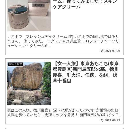
ーム」使ってみました！スキン
ケアクリーム
カネボウ フレッシュデイクリーム 注) カネボウの回し者ではあり
ません。 使ってみた。 テクスチャは資生堂ＬＸ(フューチャーソリ
ューション・クリーム¥...
2021.07.09
【女一人旅】東京あちこち(東京
旅行と歴史
都豊島区)新門辰五郎の墓、徳川
慶喜、町火消、任侠、を組、浅
草十番組
実はこの人物、徳川慶喜と 深～い縁があったのです ☝ 巣鴨の史跡
巣鴨を歩いていたら、史跡マップを発見！ 新門辰五郎の墓 だって...
2021.06.23