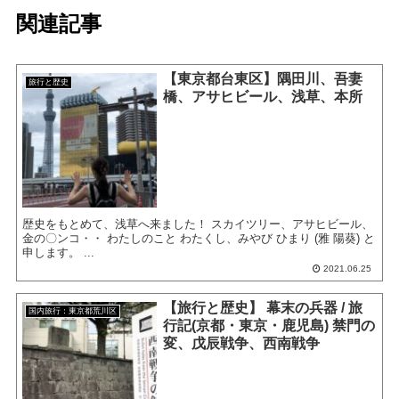
関連記事
【東京都台東区】隅田川、吾妻
旅行と歴史
橋、アサヒビール、浅草、本所
歴史をもとめて、浅草へ来ました！ スカイツリー、アサヒビール、
金の〇ンコ・・ わたしのこと わたくし、みやび ひまり (雅 陽葵) と
申します。 ...
2021.06.25
【旅行と歴史】 幕末の兵器 / 旅
国内旅行：東京都荒川区
行記(京都・東京・鹿児島) 禁門の
変、戊辰戦争、西南戦争