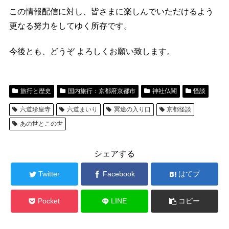
この情報配信に対し、皆さまに楽しんでいただけるよう
更なる努力をしてゆく所存です。
今後とも、どうぞ よろしくお願い致します。
旅行と歴史
国内旅行：京都府京都市
神社仏閣
怪談
六道珍皇寺
六道まいり
冥途の入り口
京都怪談
あの世とこの世
シェアする
Twitter
Facebook
はてブ
Pocket
LINE
コピー