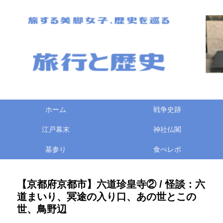
ホーム
戦争史跡
江戸幕末
神社仏閣
墓参り
食べレポ
【京都府京都市】六道珍皇寺② / 怪談：六
道まいり、冥途の入り口、あの世とこの
世、鳥野辺