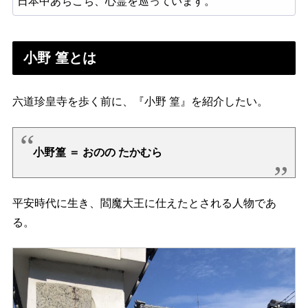
日本中あちこち、心霊を巡っています。
小野 篁とは
六道珍皇寺を歩く前に、『小野 篁』を紹介したい。
小野篁 ＝ おのの たかむら
平安時代に生き、閻魔大王に仕えたとされる人物であ
る。