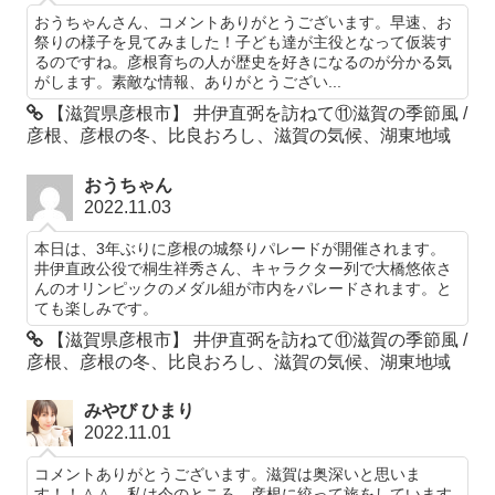
おうちゃんさん、コメントありがとうございます。早速、お
祭りの様子を見てみました！子ども達が主役となって仮装す
るのですね。彦根育ちの人が歴史を好きになるのが分かる気
がします。素敵な情報、ありがとうござい...
【滋賀県彦根市】 井伊直弼を訪ねて⑪滋賀の季節風 /
彦根、彦根の冬、比良おろし、滋賀の気候、湖東地域
おうちゃん
2022.11.03
本日は、3年ぶりに彦根の城祭りパレードが開催されます。
井伊直政公役で桐生祥秀さん、キャラクター列で大橋悠依さ
んのオリンピックのメダル組が市内をパレードされます。と
ても楽しみです。
【滋賀県彦根市】 井伊直弼を訪ねて⑪滋賀の季節風 /
彦根、彦根の冬、比良おろし、滋賀の気候、湖東地域
みやび ひまり
2022.11.01
コメントありがとうございます。滋賀は奥深いと思いま
す！！＾＾ 私は今のところ、彦根に絞って旅をしています