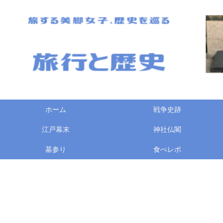
ホーム
戦争史跡
江戸幕末
神社仏閣
墓参り
食べレポ