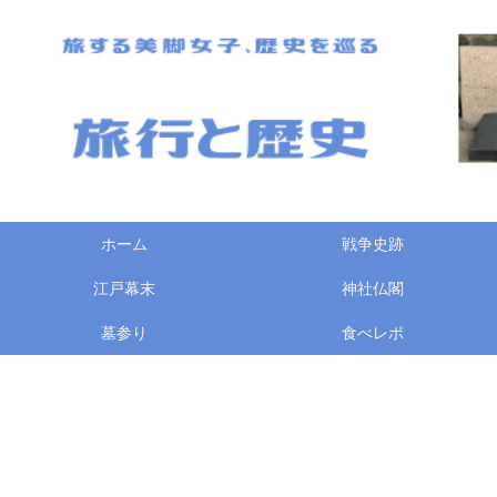
ホーム
戦争史跡
江戸幕末
神社仏閣
墓参り
食べレポ