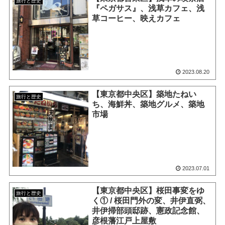
旅行と歴史
『ペガサス』、浅草カフェ、浅
草コーヒー、映えカフェ
2023.08.20
【東京都中央区】築地たねい
旅行と歴史
ち、海鮮丼、築地グルメ、築地
市場
2023.07.01
【東京都中央区】桜田事変をゆ
旅行と歴史
く① / 桜田門外の変、井伊直弼、
井伊掃部頭邸跡、憲政記念館、
彦根藩江戸上屋敷