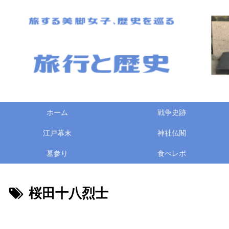
ホーム
戦争史跡
江戸幕末
神社仏閣
墓参り
食べレポ
桜田十八烈士