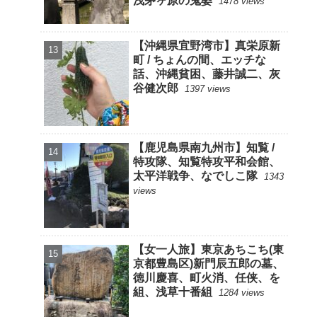
浅茅ヶ原の鬼婆
1478 views
【沖縄県宜野湾市】真栄原新
町 / ちょんの間、エッチな
話、沖縄貧困、藤井誠二、灰
谷健次郎
1397 views
【鹿児島県南九州市】知覧 /
特攻隊、知覧特攻平和会館、
太平洋戦争、なでしこ隊
1343
views
【女一人旅】東京あちこち(東
京都豊島区)新門辰五郎の墓、
徳川慶喜、町火消、任侠、を
組、浅草十番組
1284 views