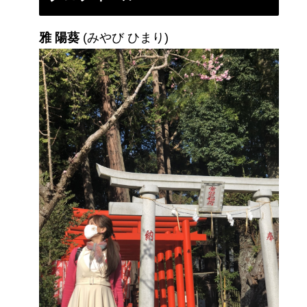
雅 陽葵
(みやび ひまり)