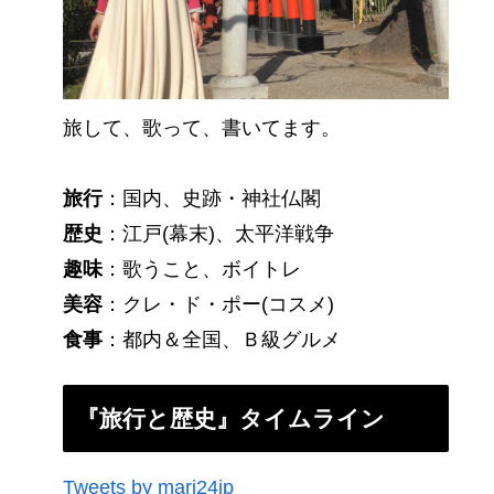
旅して、歌って、書いてます。
旅行
：国内、史跡・神社仏閣
歴史
：江戸(幕末)、太平洋戦争
趣味
：歌うこと、ボイトレ
美容
：クレ・ド・ポー(コスメ)
食事
：都内＆全国、Ｂ級グルメ
『旅行と歴史』タイムライン
Tweets by mari24jp