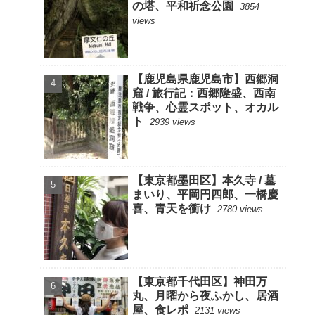
の塔、平和祈念公園
3854
views
【鹿児島県鹿児島市】西郷洞
窟 / 旅行記：西郷隆盛、西南
戦争、心霊スポット、オカル
ト
2939 views
【東京都墨田区】本久寺 / 墓
まいり、平岡円四郎、一橋慶
喜、青天を衝け
2780 views
【東京都千代田区】神田万
丸、月曜から夜ふかし、居酒
屋、食レポ
2131 views