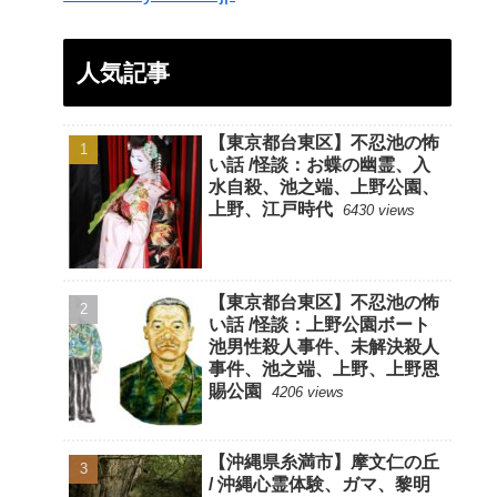
人気記事
【東京都台東区】不忍池の怖
い話 /怪談：お蝶の幽霊、入
水自殺、池之端、上野公園、
上野、江戸時代
6430 views
【東京都台東区】不忍池の怖
い話 /怪談：上野公園ボート
池男性殺人事件、未解決殺人
事件、池之端、上野、上野恩
賜公園
4206 views
【沖縄県糸満市】摩文仁の丘
/ 沖縄心霊体験、ガマ、黎明