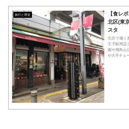
【食レポ
旅行と歴史
北区(東
スタ
北区で働く
王子駅周辺
園や飛鳥山公園、北区
や大手チェー