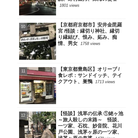
1801 views
【京都府京都市】安井金毘羅
宮 /怪談：縁切り神社、縁切
り縁結び、恨み、妬み、痴
情、男女
1758 views
【東京都豊島区】オリーブ /
食レポ：サンドイッチ、テイ
クアウト、巣鴨
1713 views
【怪談】浅草の伝承 ①姥ヶ池
～旅人殺しの末路～ 怪談、
一ツ家、石枕、妙音院、花川
戸公園、浅茅ヶ原の一ツ家、