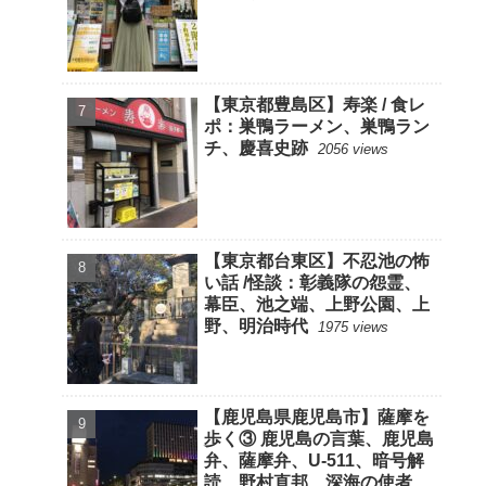
【東京都豊島区】寿楽 / 食レ
ポ：巣鴨ラーメン、巣鴨ラン
チ、慶喜史跡
2056 views
【東京都台東区】不忍池の怖
い話 /怪談：彰義隊の怨霊、
幕臣、池之端、上野公園、上
野、明治時代
1975 views
【鹿児島県鹿児島市】薩摩を
歩く③ 鹿児島の言葉、鹿児島
弁、薩摩弁、U-511、暗号解
読、野村直邦、深海の使者