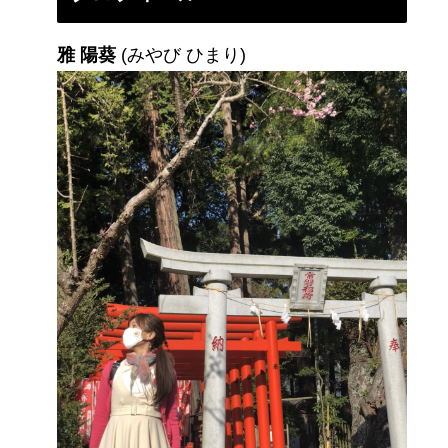
雅 陽葵
(みやび ひまり)