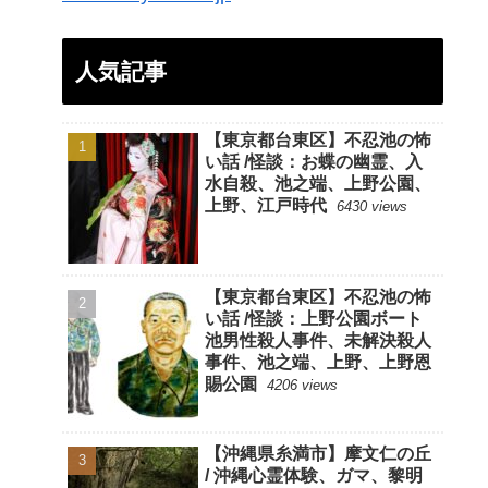
人気記事
【東京都台東区】不忍池の怖
い話 /怪談：お蝶の幽霊、入
水自殺、池之端、上野公園、
上野、江戸時代
6430 views
【東京都台東区】不忍池の怖
い話 /怪談：上野公園ボート
池男性殺人事件、未解決殺人
事件、池之端、上野、上野恩
賜公園
4206 views
【沖縄県糸満市】摩文仁の丘
/ 沖縄心霊体験、ガマ、黎明