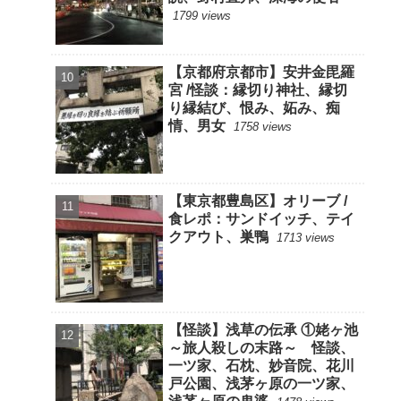
1799 views
【京都府京都市】安井金毘羅
宮 /怪談：縁切り神社、縁切
り縁結び、恨み、妬み、痴
情、男女
1758 views
【東京都豊島区】オリーブ /
食レポ：サンドイッチ、テイ
クアウト、巣鴨
1713 views
【怪談】浅草の伝承 ①姥ヶ池
～旅人殺しの末路～ 怪談、
一ツ家、石枕、妙音院、花川
戸公園、浅茅ヶ原の一ツ家、