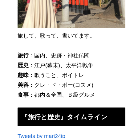
旅して、歌って、書いてます。
旅行
：国内、史跡・神社仏閣
歴史
：江戸(幕末)、太平洋戦争
趣味
：歌うこと、ボイトレ
美容
：クレ・ド・ポー(コスメ)
食事
：都内＆全国、Ｂ級グルメ
『旅行と歴史』タイムライン
Tweets by mari24jp