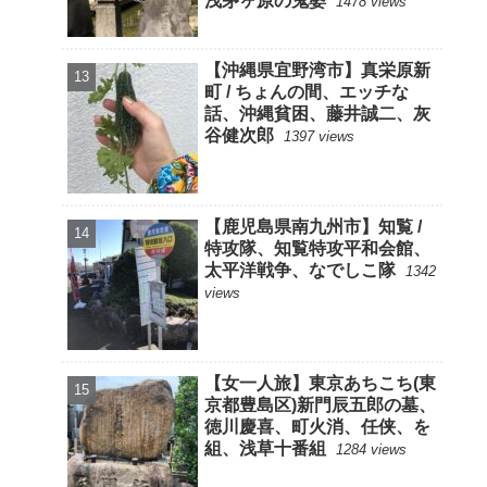
浅茅ヶ原の鬼婆
1478 views
【沖縄県宜野湾市】真栄原新
町 / ちょんの間、エッチな
話、沖縄貧困、藤井誠二、灰
谷健次郎
1397 views
【鹿児島県南九州市】知覧 /
特攻隊、知覧特攻平和会館、
太平洋戦争、なでしこ隊
1342
views
【女一人旅】東京あちこち(東
京都豊島区)新門辰五郎の墓、
徳川慶喜、町火消、任侠、を
組、浅草十番組
1284 views