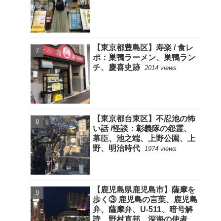
【東京都豊島区】寿楽 / 食レ
ポ：巣鴨ラーメン、巣鴨ラン
チ、慶喜史跡
2014 views
【東京都台東区】不忍池の怖
い話 /怪談：彰義隊の怨霊、
幕臣、池之端、上野公園、上
野、明治時代
1974 views
【鹿児島県鹿児島市】薩摩を
歩く③ 鹿児島の言葉、鹿児島
弁、薩摩弁、U-511、暗号解
読、野村直邦、深海の使者