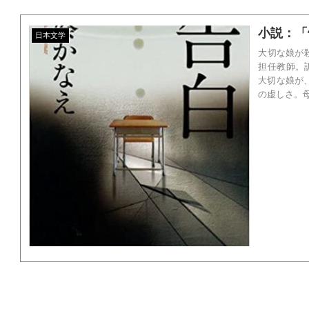
小説：「
日本文学
大切な娘が
担任教師。
大切な娘が
の虚しさ。母