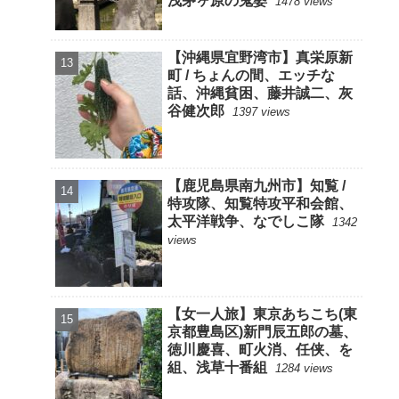
浅茅ヶ原の鬼婆
1478 views
【沖縄県宜野湾市】真栄原新
町 / ちょんの間、エッチな
話、沖縄貧困、藤井誠二、灰
谷健次郎
1397 views
【鹿児島県南九州市】知覧 /
特攻隊、知覧特攻平和会館、
太平洋戦争、なでしこ隊
1342
views
【女一人旅】東京あちこち(東
京都豊島区)新門辰五郎の墓、
徳川慶喜、町火消、任侠、を
組、浅草十番組
1284 views