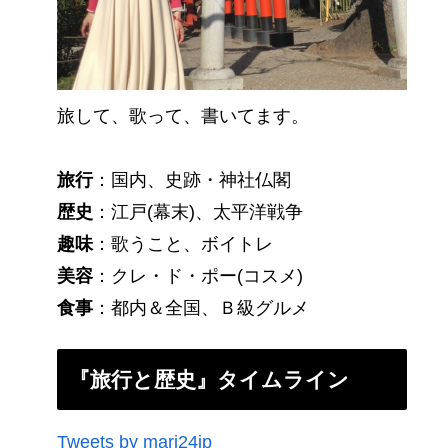
旅して、歌って、書いてます。
旅行
：国内、史跡・神社仏閣
歴史
：江戸(幕末)、太平洋戦争
趣味
：歌うこと、ボイトレ
美容
：クレ・ド・ポー(コスメ)
食事
：都内＆全国、Ｂ級グルメ
『旅行と歴史』タイムライン
Tweets by mari24jp