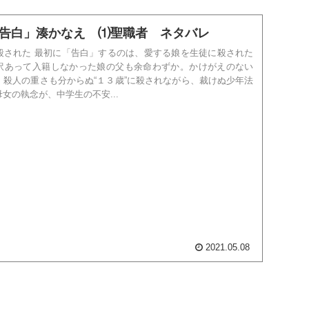
告白」湊かなえ ⑴聖職者 ネタバレ
殺された 最初に「告白」するのは、愛する娘を生徒に殺された
訳あって入籍しなかった娘の父も余命わずか。かけがえのない
、殺人の重さも分からぬ“１３歳”に殺されながら、裁けぬ少年法
女の執念が、中学生の不安...
2021.05.08