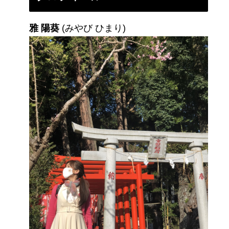
雅 陽葵
(みやび ひまり)