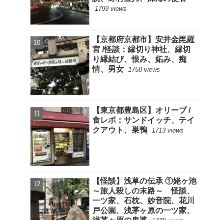
1799 views
【京都府京都市】安井金毘羅
宮 /怪談：縁切り神社、縁切
り縁結び、恨み、妬み、痴
情、男女
1758 views
【東京都豊島区】オリーブ /
食レポ：サンドイッチ、テイ
クアウト、巣鴨
1713 views
【怪談】浅草の伝承 ①姥ヶ池
～旅人殺しの末路～ 怪談、
一ツ家、石枕、妙音院、花川
戸公園、浅茅ヶ原の一ツ家、