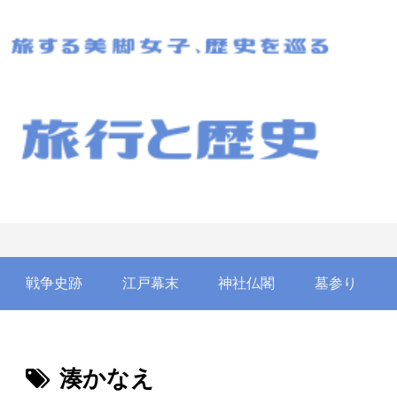
戦争史跡
江戸幕末
神社仏閣
墓参り
湊かなえ