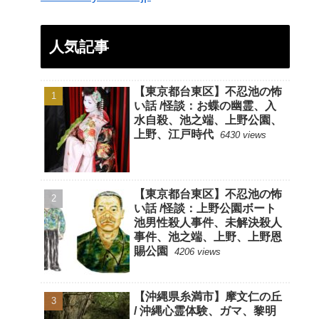
人気記事
【東京都台東区】不忍池の怖
い話 /怪談：お蝶の幽霊、入
水自殺、池之端、上野公園、
上野、江戸時代
6430 views
【東京都台東区】不忍池の怖
い話 /怪談：上野公園ボート
池男性殺人事件、未解決殺人
事件、池之端、上野、上野恩
賜公園
4206 views
【沖縄県糸満市】摩文仁の丘
/ 沖縄心霊体験、ガマ、黎明