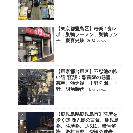
【東京都豊島区】寿楽 / 食レ
ポ：巣鴨ラーメン、巣鴨ラン
チ、慶喜史跡
2014 views
【東京都台東区】不忍池の怖
い話 /怪談：彰義隊の怨霊、
幕臣、池之端、上野公園、上
野、明治時代
1973 views
【鹿児島県鹿児島市】薩摩を
歩く③ 鹿児島の言葉、鹿児島
弁、薩摩弁、U-511、暗号解
読、野村直邦、深海の使者