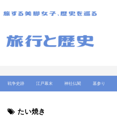
戦争史跡
江戸幕末
神社仏閣
墓参り
たい焼き