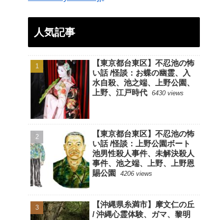
人気記事
【東京都台東区】不忍池の怖
い話 /怪談：お蝶の幽霊、入
水自殺、池之端、上野公園、
上野、江戸時代
6430 views
【東京都台東区】不忍池の怖
い話 /怪談：上野公園ボート
池男性殺人事件、未解決殺人
事件、池之端、上野、上野恩
賜公園
4206 views
【沖縄県糸満市】摩文仁の丘
/ 沖縄心霊体験、ガマ、黎明