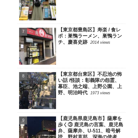
【東京都豊島区】寿楽 / 食レ
ポ：巣鴨ラーメン、巣鴨ラン
チ、慶喜史跡
2014 views
【東京都台東区】不忍池の怖
い話 /怪談：彰義隊の怨霊、
幕臣、池之端、上野公園、上
野、明治時代
1973 views
【鹿児島県鹿児島市】薩摩を
歩く③ 鹿児島の言葉、鹿児島
弁、薩摩弁、U-511、暗号解
読、野村直邦、深海の使者