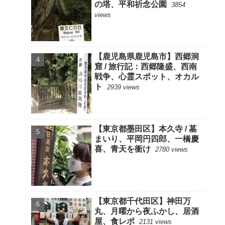
の塔、平和祈念公園
3854
views
【鹿児島県鹿児島市】西郷洞
窟 / 旅行記：西郷隆盛、西南
戦争、心霊スポット、オカル
ト
2939 views
【東京都墨田区】本久寺 / 墓
まいり、平岡円四郎、一橋慶
喜、青天を衝け
2780 views
【東京都千代田区】神田万
丸、月曜から夜ふかし、居酒
屋、食レポ
2131 views