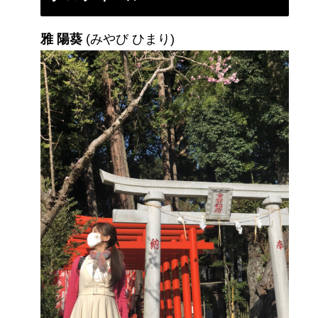
雅 陽葵
(みやび ひまり)