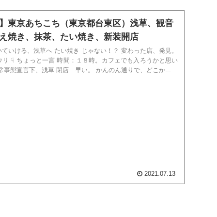
】東京あちこち（東京都台東区）浅草、観音
え焼き、抹茶、たい焼き、新装開店
ていける、浅草へ たい焼き じゃない！？ 変わった店、発見。
カフェでも入ろうかと思い
きや・・ 非常事態宣言下、浅草 閉店 早い。 かんのん通りで、どこか...
2021.07.13