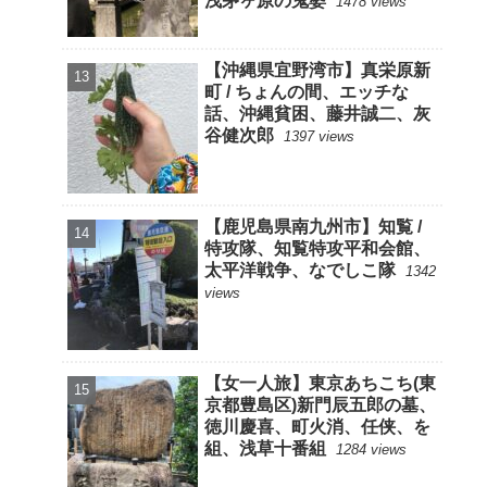
浅茅ヶ原の鬼婆
1478 views
【沖縄県宜野湾市】真栄原新
町 / ちょんの間、エッチな
話、沖縄貧困、藤井誠二、灰
谷健次郎
1397 views
【鹿児島県南九州市】知覧 /
特攻隊、知覧特攻平和会館、
太平洋戦争、なでしこ隊
1342
views
【女一人旅】東京あちこち(東
京都豊島区)新門辰五郎の墓、
徳川慶喜、町火消、任侠、を
組、浅草十番組
1284 views