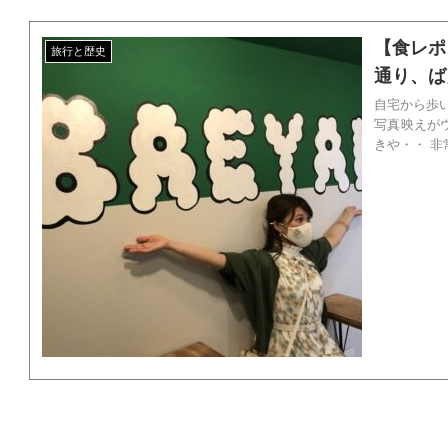
【食レポ
旅行と歴史
通り、ば
自宅から歩い
写真映えがウリ ☟ ちょっと一言 時間：１８時。