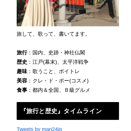
旅して、歌って、書いてます。
旅行
：国内、史跡・神社仏閣
歴史
：江戸(幕末)、太平洋戦争
趣味
：歌うこと、ボイトレ
美容
：クレ・ド・ポー(コスメ)
食事
：都内＆全国、Ｂ級グルメ
『旅行と歴史』タイムライン
Tweets by mari24jp