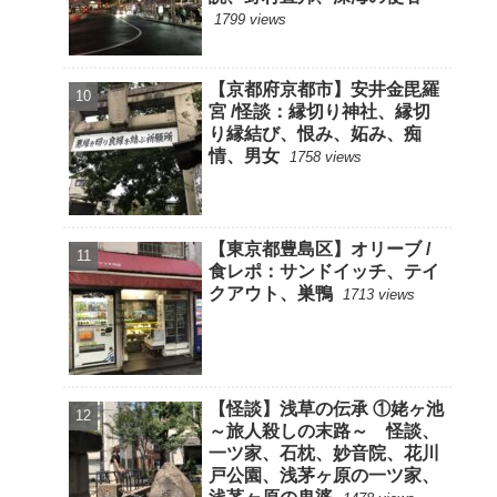
1799 views
【京都府京都市】安井金毘羅
宮 /怪談：縁切り神社、縁切
り縁結び、恨み、妬み、痴
情、男女
1758 views
【東京都豊島区】オリーブ /
食レポ：サンドイッチ、テイ
クアウト、巣鴨
1713 views
【怪談】浅草の伝承 ①姥ヶ池
～旅人殺しの末路～ 怪談、
一ツ家、石枕、妙音院、花川
戸公園、浅茅ヶ原の一ツ家、