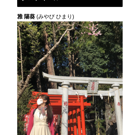
雅 陽葵
(みやび ひまり)