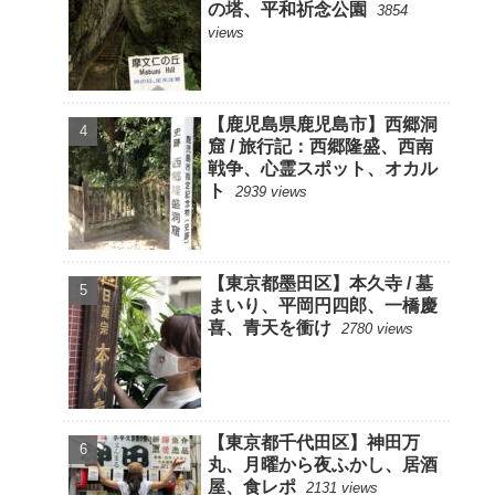
の塔、平和祈念公園
3854
views
【鹿児島県鹿児島市】西郷洞
窟 / 旅行記：西郷隆盛、西南
戦争、心霊スポット、オカル
ト
2939 views
【東京都墨田区】本久寺 / 墓
まいり、平岡円四郎、一橋慶
喜、青天を衝け
2780 views
【東京都千代田区】神田万
丸、月曜から夜ふかし、居酒
屋、食レポ
2131 views