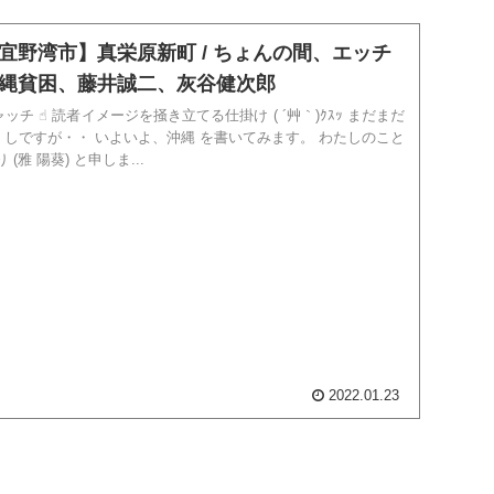
宜野湾市】真栄原新町 / ちょんの間、エッチ
縄貧困、藤井誠二、灰谷健次郎
掛け ( ´艸｀)ｸｽｯ まだまだ
よ、沖縄 を書いてみます。 わたしのこと
 (雅 陽葵) と申しま...
2022.01.23