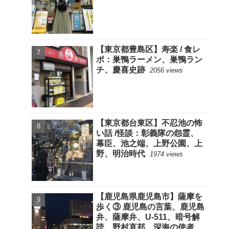
【東京都豊島区】寿楽 / 食レ
ポ：巣鴨ラーメン、巣鴨ラン
チ、慶喜史跡
2056 views
【東京都台東区】不忍池の怖
い話 /怪談：彰義隊の怨霊、
幕臣、池之端、上野公園、上
野、明治時代
1974 views
【鹿児島県鹿児島市】薩摩を
歩く③ 鹿児島の言葉、鹿児島
弁、薩摩弁、U-511、暗号解
読、野村直邦、深海の使者