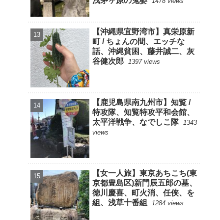
浅茅ヶ原の鬼婆
1478 views
【沖縄県宜野湾市】真栄原新
町 / ちょんの間、エッチな
話、沖縄貧困、藤井誠二、灰
谷健次郎
1397 views
【鹿児島県南九州市】知覧 /
特攻隊、知覧特攻平和会館、
太平洋戦争、なでしこ隊
1343
views
【女一人旅】東京あちこち(東
京都豊島区)新門辰五郎の墓、
徳川慶喜、町火消、任侠、を
組、浅草十番組
1284 views