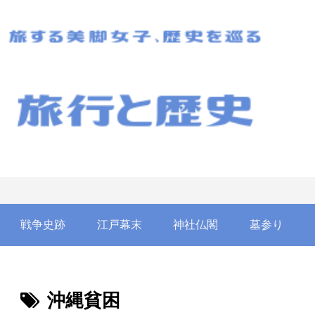
戦争史跡
江戸幕末
神社仏閣
墓参り
沖縄貧困