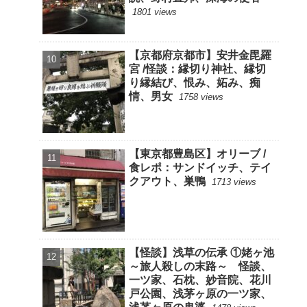
1801 views
【京都府京都市】安井金毘羅
宮 /怪談：縁切り神社、縁切
り縁結び、恨み、妬み、痴
情、男女
1758 views
【東京都豊島区】オリーブ /
食レポ：サンドイッチ、テイ
クアウト、巣鴨
1713 views
【怪談】浅草の伝承 ①姥ヶ池
～旅人殺しの末路～ 怪談、
一ツ家、石枕、妙音院、花川
戸公園、浅茅ヶ原の一ツ家、