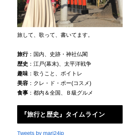
旅して、歌って、書いてます。
旅行
：国内、史跡・神社仏閣
歴史
：江戸(幕末)、太平洋戦争
趣味
：歌うこと、ボイトレ
美容
：クレ・ド・ポー(コスメ)
食事
：都内＆全国、Ｂ級グルメ
『旅行と歴史』タイムライン
Tweets by mari24jp