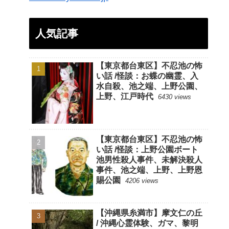
人気記事
【東京都台東区】不忍池の怖
い話 /怪談：お蝶の幽霊、入
水自殺、池之端、上野公園、
上野、江戸時代
6430 views
【東京都台東区】不忍池の怖
い話 /怪談：上野公園ボート
池男性殺人事件、未解決殺人
事件、池之端、上野、上野恩
賜公園
4206 views
【沖縄県糸満市】摩文仁の丘
/ 沖縄心霊体験、ガマ、黎明