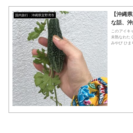
【沖縄県
国内旅行：沖縄県宜野湾市
な話、沖
このアイキャッチ ☝︎ 読者イメージを掻き立てる仕
未熟なわたくしですが・・ いよい
みやび ひまり