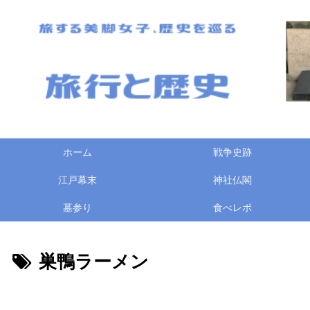
ホーム
戦争史跡
江戸幕末
神社仏閣
墓参り
食べレポ
巣鴨ラーメン